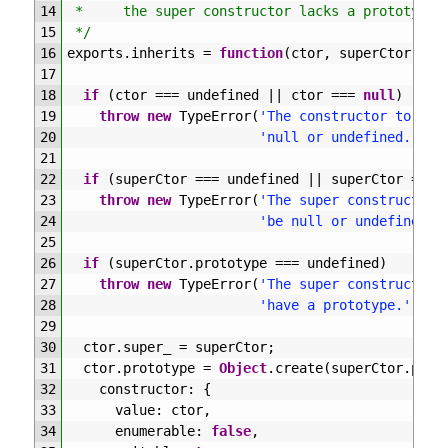
14
 *     the super constructor lacks a prototype.
15
 */
16
exports
.
inherits
=
function
(
ctor
,
superCtor
)
{
17
18
if
(
ctor
===
undefined
||
ctor
===
null
)
19
throw
new
TypeError
(
'The constructor to `in
20
'null or undefined.'
)
;
21
22
if
(
superCtor
===
undefined
||
superCtor
===
23
throw
new
TypeError
(
'The super constructor 
24
'be null or undefined.'
25
26
if
(
superCtor
.
prototype
===
undefined
)
27
throw
new
TypeError
(
'The super constructor 
28
'have a prototype.'
)
;
29
30
ctor
.
super_
=
superCtor
;
31
ctor
.
prototype
=
Object
.
create
(
superCtor
.
prot
32
constructor
:
{
33
value
:
ctor
,
34
enumerable
:
false
,