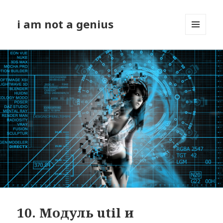
i am not a genius
МЕНЮ
И
ВИДЖЕТЫ
10. Модуль util и