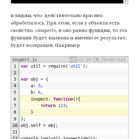
и видим, что, действительно красиво
обработалось. При этом, если у объекта есть
свойство, «inspect», и оно равно функции, то эта
функция будет вызвана и именно ее результат,
будет возвращен. Например
inspect.js
JavaScript
1
var
util
=
require
(
'util'
)
;
2
3
var
obj
=
{
4
a
:
5
,
5
b
:
6
,
6
inspect
:
function
(
)
{
7
return
123
;
8
}
9
}
;
10
obj
.
self
=
obj
;
11
12
console
.
log
(
util
.
inspect
(
obj
)
)
;