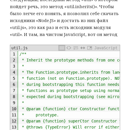
пойдет речь, это метод «util.inherits()». Чтобы
было легче его понять, я позволил себе скачать
исходники «Node.JS» и достать из них файл
«util.js», это как раз и есть исходник модуля
«util». И там, на чистом JavaScript, вот он метод
util.js
JavaScript
1
/**
2
 * Inherit the prototype methods from one const
3
 *
4
 * The Function.prototype.inherits from lang.js
5
 * function (not on Function.prototype). NOTE: 
6
 * during bootstrapping this function needs to 
7
 * functions as prototype setup using normal Ja
8
 * expected during bootstrapping (see mirror.js
9
 *
10
 * @param {function} ctor Constructor function 
11
 *     prototype.
12
 * @param {function} superCtor Constructor func
13
 * @throws {TypeError} Will error if either con