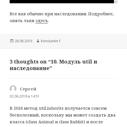
Все как обычно при наследовании. Подробнее,
опять таки
здесь
.
Опубликовано
28.08.2016
Автор
Konstantin F
3 thoughts on “10. Модуль util и
наследование”
Сергей
:
02.06.2018 в 14:51
В 2018 метод util.inherits получается совсем
бесполезный, поскольку мы может создать два
класса (class Animal и class Rabbit) и после