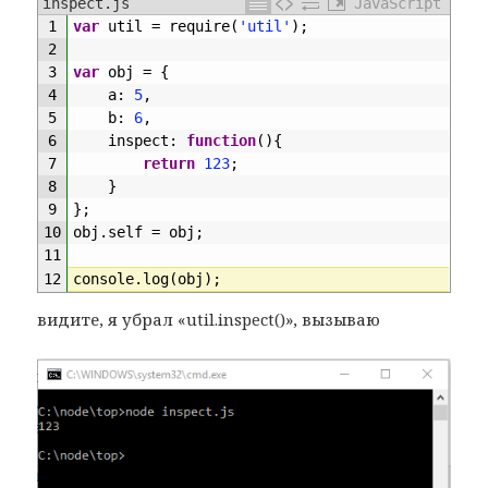
inspect.js
JavaScript
1
var
util
=
require
(
'util'
)
;
2
3
var
obj
=
{
4
a
:
5
,
5
b
:
6
,
6
inspect
:
function
(
)
{
7
return
123
;
8
}
9
}
;
10
obj
.
self
=
obj
;
11
12
console
.
log
(
obj
)
;
видите, я убрал «util.inspect()», вызываю