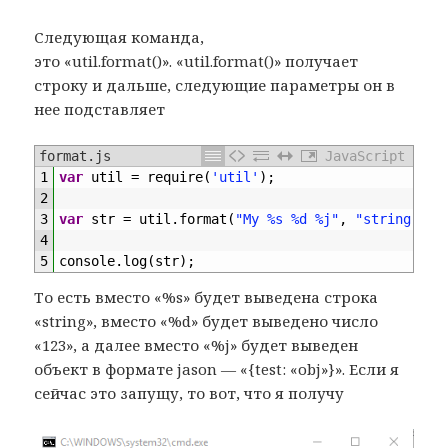
Следующая команда,
это «util.format()». «util.format()» получает
строку и дальше, следующие параметры он в
нее подставляет
format.js
JavaScript
1
var
util
=
require
(
'util'
)
;
2
3
var
str
=
util
.
format
(
"My %s %d %j"
,
"string"
,
1
4
5
console
.
log
(
str
)
;
То есть вместо «%s» будет выведена строка
«string», вместо «%d» будет выведено число
«123», а далее вместо «%j» будет выведен
объект в формате jason — «{test: «obj»}». Если я
сейчас это запущу, то вот, что я получу