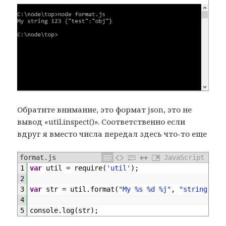
Обратите внимание, это формат json, это не
вывод «util.inspect()». Соответственно если
вдруг я вместо числа передал здесь что-то еще
format.js
JavaScript
1
var
util
=
require
(
'util'
)
;
2
3
var
str
=
util
.
format
(
"My %s %d %j"
,
"string"
,
"
4
5
console
.
log
(
str
)
;