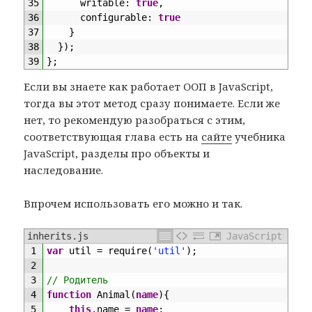
35
writable
:
true
,
36
configurable
:
true
37
}
38
}
)
;
39
}
;
Если вы знаете как работает ООП в JavaScript,
тогда вы этот метод сразу понимаете. Если же
нет, то рекомендую разобраться с этим,
соответствующая глава есть на
сайте
учебника
JavaScript, разделы про объекты и
наследование.
Впрочем использовать его можно и так.
inherits.js
JavaScript
1
var
util
=
require
(
'util'
)
;
2
3
// Родитель
4
function
Animal
(
name
)
{
5
this
.
name
=
name
;