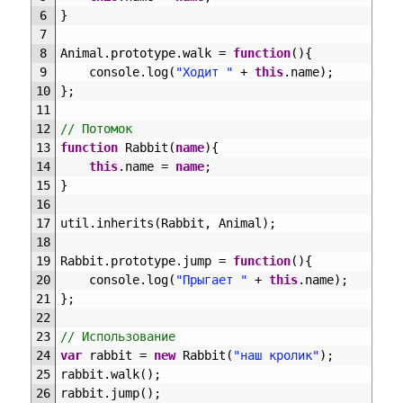
6
}
7
8
Animal
.
prototype
.
walk
=
function
(
)
{
9
console
.
log
(
"Ходит "
+
this
.
name
)
;
10
}
;
11
12
// Потомок
13
function
Rabbit
(
name
)
{
14
this
.
name
=
name
;
15
}
16
17
util
.
inherits
(
Rabbit
,
Animal
)
;
18
19
Rabbit
.
prototype
.
jump
=
function
(
)
{
20
console
.
log
(
"Прыгает "
+
this
.
name
)
;
21
}
;
22
23
// Использование
24
var
rabbit
=
new
Rabbit
(
"наш кролик"
)
;
25
rabbit
.
walk
(
)
;
26
rabbit
.
jump
(
)
;