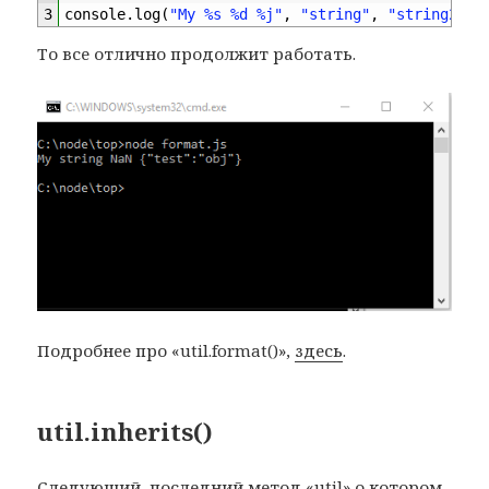
3
console
.
log
(
"My %s %d %j"
,
"string"
,
"string2"
,
То все отлично продолжит работать.
Подробнее про «util.format()»,
здесь
.
util.inherits()
Следующий, последний метод «util» о котором