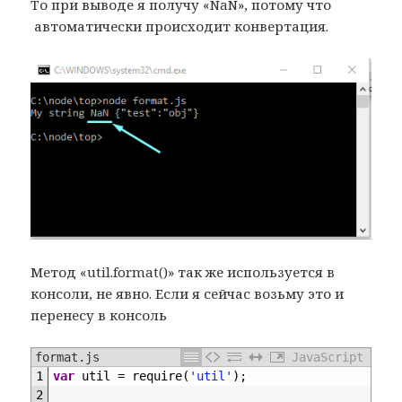
То при выводе я получу «NaN», потому что
автоматически происходит конвертация.
Метод «util.format()» так же используется в
консоли, не явно. Если я сейчас возьму это и
перенесу в консоль
format.js
JavaScript
1
var
util
=
require
(
'util'
)
;
2