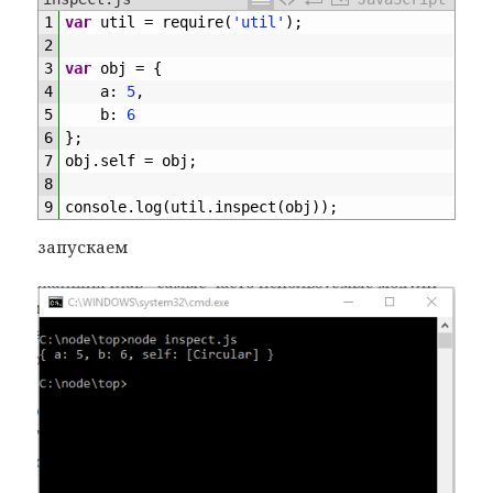
1
var
util
=
require
(
'util'
)
;
2
3
var
obj
=
{
4
a
:
5
,
5
b
:
6
6
}
;
7
obj
.
self
=
obj
;
8
9
console
.
log
(
util
.
inspect
(
obj
)
)
;
запускаем