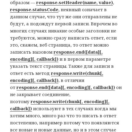
образом —
response.setHeader(name, value)
,
response.statusCode
, неявный означает в
данном случае, что тут же они отправлены не
будут, а подождут первой записи. Впрочем во
многих случаях никакие особые заголовки не
требуются, можно сразу написать ответ, если
это, скажем, веб страница, то ответ можно
записать вызовом
response.end([data][,
encoding][, callback])
и в первом параметре
указать текст страницы. Также для записи в
ответ есть метод
response.write(chunk[,
encoding][, callback])
, в отличии
от
response.end([data][, encoding][, callback])
он
не закрывает соединение,
поэтому
response.write(chunk[, encoding][,
callback])
используют в тех случаях когда мы
хотим много, много раз что то писать в ответ
постепенно, например потому что появляются
все новые и новые данные, но и в этом случае