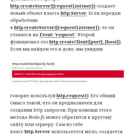
http.createServer([requestListener])
создает
новый объект класса
http.Server
. Если передан
обработчик
в
http.createServer([requestListener])
, то он
ставится на
Event: ‘request’
. Второй
функционал это
http.createClient([port], [host])
.
Если мы найдем его в доке, мы увидим
говорит используй
http.request()
. Его общий
смысл такой, что он предназначен для
создания http запросов. При помощи этого
метода Node.JS может обратится к другому
сайту или серверу. Сам по себе
класс
http.Server
используется мало, создается