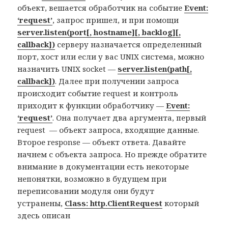
объект, вешается обработчик на событие
Event:
‘request’
, запрос пришел, и при помощи
server.listen(port[, hostname][, backlog][,
callback])
серверу назначается определенный
порт, хост или если у вас UNIX система, можно
назначить UNIX socket —
server.listen(path[,
callback])
. Далее при получении запроса
происходит событие request и контроль
приходит к функции обработчику —
Event:
‘request’
. Она получает два аргумента, первый
request — объект запроса, входящие данные.
Второе response — объект ответа. Давайте
начнем с объекта запроса. Но прежде обратите
внимание в документации есть некоторые
непонятки, возможно в будущем при
переписовании модуля они будут
устранены,
Class: http.ClientRequest
который
здесь описан