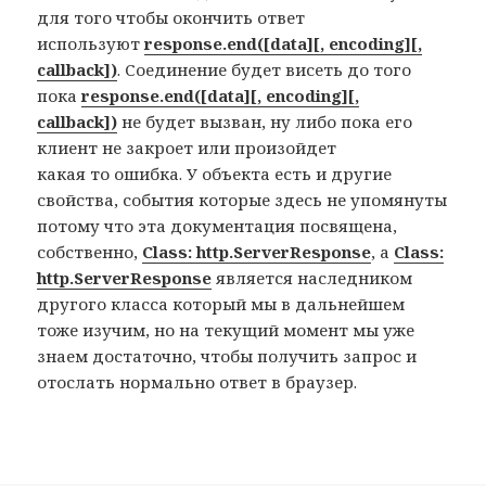
для того чтобы окончить ответ
используют
response.end([data][, encoding][,
callback])
. Соединение будет висеть до того
пока
response.end([data][, encoding][,
callback])
не будет вызван, ну либо пока его
клиент не закроет или произойдет
какая то ошибка. У объекта есть и другие
свойства, события которые здесь не упомянуты
потому что эта документация посвящена,
собственно,
Class: http.ServerResponse
, а
Class:
http.ServerResponse
является наследником
другого класса который мы в дальнейшем
тоже изучим, но на текущий момент мы уже
знаем достаточно, чтобы получить запрос и
отослать нормально ответ в браузер.