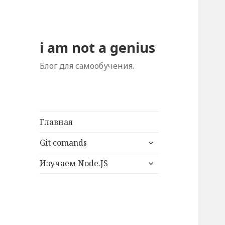
i am not a genius
Блог для самообучения.
Главная
раскрыть
Git comands
дочернее
раскрыть
меню
Изучаем Node.JS
дочернее
меню