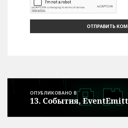
Навигация
по
ОПУБЛИКОВАНО В
13. События, EventEmit
записям