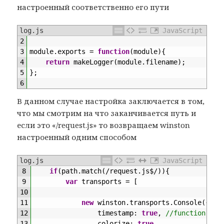
настроенный соответственно его пути
log.js
JavaScript
2
3
module
.
exports
=
function
(
module
)
{
4
return
makeLogger
(
module
.
filename
)
;
5
}
;
6
В данном случае настройка заключается в том,
что мы смотрим на что заканчивается путь и
если это «/request.js» то возвращаем winston
настроенный одним способом
log.js
JavaScript
8
if
(
path
.
match
(
/
request
.
js
$
/
)
)
{
9
var
transports
=
[
10
11
new
winston
.
transports
.
Console
(
{
12
timestamp
:
true
,
//function() {
13
colorize
:
true
,