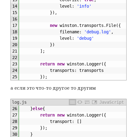
14
level
:
'info'
15
}
)
,
16
17
new
winston
.
transports
.
File
(
{
18
filename
:
'debug.log'
,
19
level
:
'debug'
20
}
)
21
]
;
22
23
return
new
winston
.
Logger
(
{
24
transports
:
transports
25
}
)
;
а если это что-то другое то другим
log.js
JavaScript
26
}
else
{
27
return
new
winston
.
Logger
(
{
28
transport
:
[
]
29
}
)
;
30
}