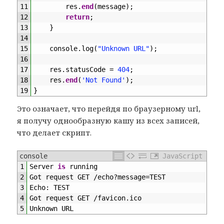
11
res
.
end
(
message
)
;
12
return
;
13
}
14
15
console
.
log
(
"Unknown URL"
)
;
16
17
res
.
statusCode
=
404
;
18
res
.
end
(
'Not Found'
)
;
19
}
Это означает, что перейдя по браузерному url,
я получу однообразную кашу из всех записей,
что делает скрипт.
console
JavaScript
1
Server 
is
running
2
Got 
request 
GET
/
echo
?
message
=
TEST
3
Echo
:
TEST
4
Got 
request 
GET
/
favicon
.
ico
5
Unknown 
URL