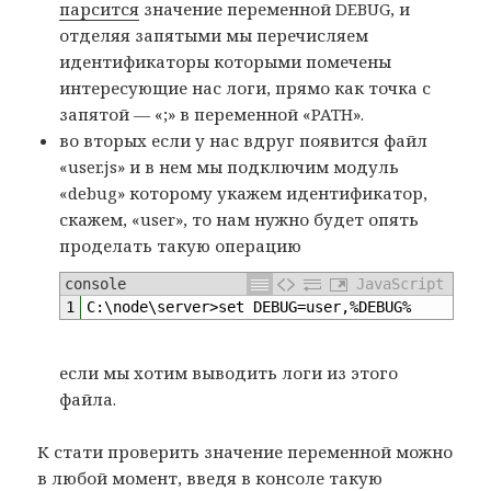
парсится
значение переменной DEBUG, и
отделяя запятыми мы перечисляем
идентификаторы которыми помечены
интересующие нас логи, прямо как точка с
запятой — «;» в переменной «PATH».
во вторых если у нас вдруг появится файл
«user.js» и в нем мы подключим модуль
«debug» которому укажем идентификатор,
скажем, «user», то нам нужно будет опять
проделать такую операцию
console
JavaScript
1
C
:
\
node
\
server
>
set 
DEBUG
=
user
,
%
DEBUG
%
если мы хотим выводить логи из этого
файла.
К стати проверить значение переменной можно
в любой момент, введя в консоле такую