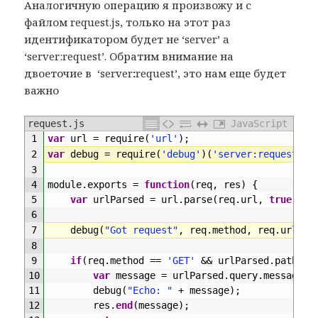
Аналогичную операцию я произвожу и с
файлом request.js, только на этот раз
идентификатором будет не ‘server’ a
‘server:request’. Обратим внимание на
двоеточие в ‘server
:
request’, это нам еще будет
важно
request.js
JavaScript
1
var
url
=
require
(
'url'
)
;
2
var
debug
=
require
(
'debug'
)
(
'server:request'
)
;
3
4
module
.
exports
=
function
(
req
,
res
)
{
5
var
urlParsed
=
url
.
parse
(
req
.
url
,
true
)
;
6
7
debug
(
"Got request"
,
req
.
method
,
req
.
url
)
;
8
9
if
(
req
.
method
==
'GET'
&&
urlParsed
.
pathnam
10
var
message
=
urlParsed
.
query
.
message
;
11
debug
(
"Echo: "
+
message
)
;
12
res
.
end
(
message
)
;