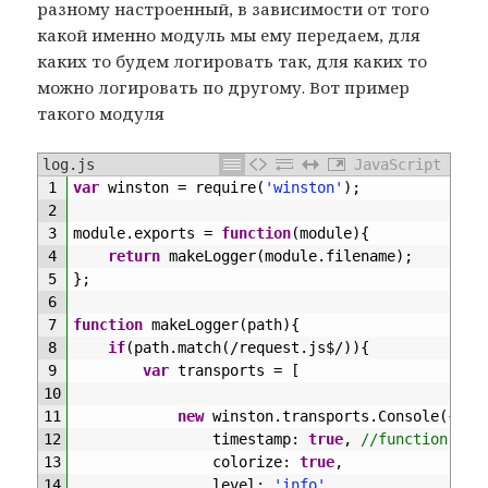
разному настроенный, в зависимости от того
какой именно модуль мы ему передаем, для
каких то будем логировать так, для каких то
можно логировать по другому. Вот пример
такого модуля
log.js
JavaScript
1
var
winston
=
require
(
'winston'
)
;
2
3
module
.
exports
=
function
(
module
)
{
4
return
makeLogger
(
module
.
filename
)
;
5
}
;
6
7
function
makeLogger
(
path
)
{
8
if
(
path
.
match
(
/
request
.
js
$
/
)
)
{
9
var
transports
=
[
10
11
new
winston
.
transports
.
Console
(
{
12
timestamp
:
true
,
//function() {
13
colorize
:
true
,
14
level
:
'info'