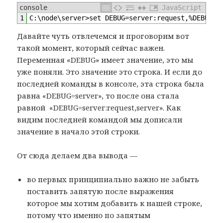
console
JavaScript
1
C
:
\
node
\
server
>
set 
DEBUG
=
server
:
request
,
%
DEBUG
%
Давайте чуть отвлечемся и проговорим вот
такой момент, который сейчас важен.
Переменная «DEBUG» имеет значение, это мы
уже поняли. Это значение это строка. И если до
последней команды в консоле, эта строка была
равна «DEBUG=server», то после она стала
равной «DEBUG=server:request,server». Как
видим последней командой мы дописали
значение в начало этой строки.
От сюда делаем два вывода —
во первых принципиально важно не забыть
поставить запятую после выражения
которое мы хотим добавить к нашей строке,
потому что именно по запятым