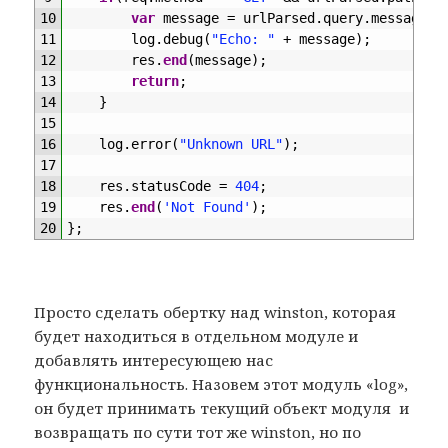
10
var
message
=
urlParsed
.
query
.
message
;
11
log
.
debug
(
"Echo: "
+
message
)
;
12
res
.
end
(
message
)
;
13
return
;
14
}
15
16
log
.
error
(
"Unknown URL"
)
;
17
18
res
.
statusCode
=
404
;
19
res
.
end
(
'Not Found'
)
;
20
}
;
Просто сделать обертку над winston, которая
будет находиться в отдельном модуле и
добавлять интересующею нас
функциональность. Назовем этот модуль «log»,
он будет принимать текущий объект модуля и
возвращать по сути тот же winston, но по