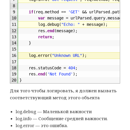
8
9
if
(
req
.
method
==
'GET'
&&
urlParsed
.
pathnam
10
var
message
=
urlParsed
.
query
.
message
;
11
log
.
debug
(
"Echo: "
+
message
)
;
12
res
.
end
(
message
)
;
13
return
;
14
}
15
16
log
.
error
(
"Unknown URL"
)
;
17
18
res
.
statusCode
=
404
;
19
res
.
end
(
'Not Found'
)
;
20
}
Для того чтобы логировать, я должен вызвать
соответствующий метод этого объекта
log.debug — Маленькой важности
log.info — Сообщение средней важности.
log.error — это ошибка.