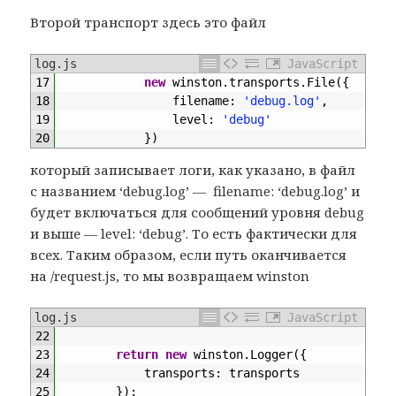
Второй транспорт здесь это файл
log.js
JavaScript
17
new
winston
.
transports
.
File
(
{
18
filename
:
'debug.log'
,
19
level
:
'debug'
20
}
)
который записывает логи, как указано, в файл
с названием ‘debug.log’ — filename: ‘debug.log’ и
будет включаться для сообщений уровня debug
и выше — level: ‘debug’. То есть фактически для
всех. Таким образом, если путь оканчивается
на /request.js, то мы возвращаем winston
log.js
JavaScript
22
23
return
new
winston
.
Logger
(
{
24
transports
:
transports
25
}
)
;