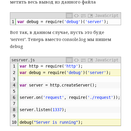
метить весь вывод из данного файла
JavaScript
1
var
debug
=
require
(
'debug'
)
(
'server'
)
;
Вот так, в данном случае, пусть это буде
‘server’. Теперь вместо console.log мы пишем
debug
sesrver.js
JavaScript
1
var
http
=
require
(
'http'
)
;
2
var
debug
=
require
(
'debug'
)
(
'server'
)
;
3
4
var
server
=
http
.
createServer
(
)
;
5
6
server
.
on
(
'request'
,
require
(
'./request'
)
)
;
7
8
server
.
listen
(
1337
)
;
9
10
debug
(
"Server is running"
)
;