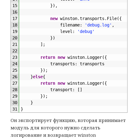
15
}
)
,
16
17
new
winston
.
transports
.
File
(
{
18
filename
:
'debug.log'
,
19
level
:
'debug'
20
}
)
21
]
;
22
23
return
new
winston
.
Logger
(
{
24
transports
:
transports
25
}
)
;
26
}
else
{
27
return
new
winston
.
Logger
(
{
28
transport
:
[
]
29
}
)
;
30
}
31
}
Он экспортирует функцию, которая принимает
модуль для которого нужно сделать
логирование и возвращает winston