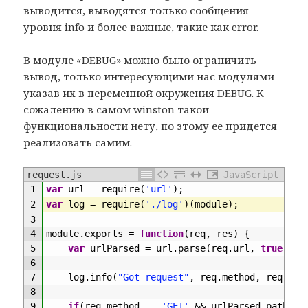
выводится, выводятся только сообщения
уровня info и более важные, такие как error.
В модуле «DEBUG» можно было ограничить
вывод, только интересующими нас модулями
указав их в переменной окружения DEBUG. К
сожалению в самом winston такой
функциональности нету, по этому ее придется
реализовать самим.
request.js
JavaScript
1
var
url
=
require
(
'url'
)
;
2
var
log
=
require
(
'./log'
)
(
module
)
;
3
4
module
.
exports
=
function
(
req
,
res
)
{
5
var
urlParsed
=
url
.
parse
(
req
.
url
,
true
)
;
6
7
log
.
info
(
"Got request"
,
req
.
method
,
req
.
url
8
9
if
(
req
.
method
==
'GET'
&&
urlParsed
.
pathnam