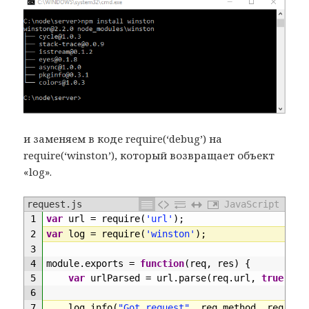
и заменяем в коде require(‘debug’) на
require(‘winston’), который возвращает объект
«log».
request.js
JavaScript
1
var
url
=
require
(
'url'
)
;
2
var
log
=
require
(
'winston'
)
;
3
4
module
.
exports
=
function
(
req
,
res
)
{
5
var
urlParsed
=
url
.
parse
(
req
.
url
,
true
)
;
6
7
log
.
info
(
"Got request"
,
req
.
method
,
req
.
url