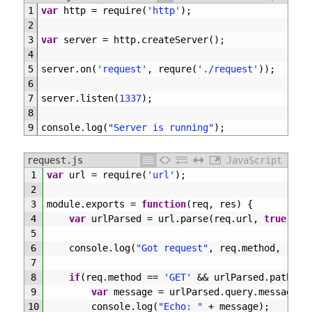
1
var
http
=
require
(
'http'
)
;
2
3
var
server
=
http
.
createServer
(
)
;
4
5
server
.
on
(
'request'
,
requre
(
'./request'
)
)
;
6
7
server
.
listen
(
1337
)
;
8
9
console
.
log
(
"Server is running"
)
;
request.js
JavaScript
1
var
url
=
require
(
'url'
)
;
2
3
module
.
exports
=
function
(
req
,
res
)
{
4
var
urlParsed
=
url
.
parse
(
req
.
url
,
true
)
;
5
6
console
.
log
(
"Got request"
,
req
.
method
,
req
.
7
8
if
(
req
.
method
==
'GET'
&&
urlParsed
.
pathnam
9
var
message
=
urlParsed
.
query
.
message
;
10
console
.
log
(
"Echo: "
+
message
)
;