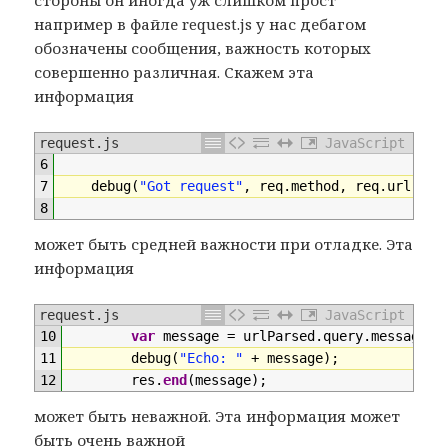
например в файле request.js у нас дебагом
обозначены сообщения, важность которых
совершенно различная. Скажем эта
информация
request.js
JavaScript
6
7
debug
(
"Got request"
,
req
.
method
,
req
.
url
)
;
8
может быть средней важности при отладке. Эта
информация
request.js
JavaScript
10
var
message
=
urlParsed
.
query
.
message
;
11
debug
(
"Echo: "
+
message
)
;
12
res
.
end
(
message
)
;
может быть неважной. Эта информация может
быть очень важной