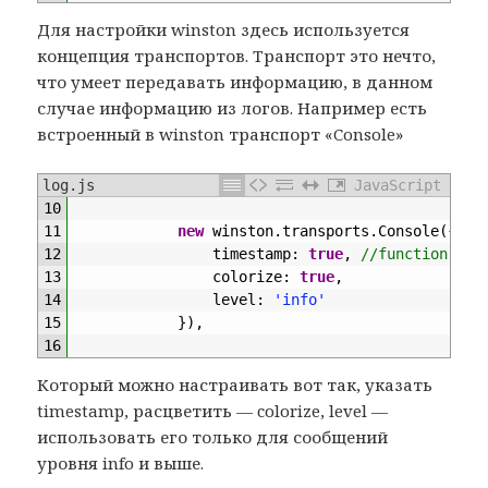
Для настройки winston здесь используется
концепция транспортов. Транспорт это нечто,
что умеет передавать информацию, в данном
случае информацию из логов. Например есть
встроенный в winston транспорт «Console»
log.js
JavaScript
10
11
new
winston
.
transports
.
Console
(
{
12
timestamp
:
true
,
//function() {
13
colorize
:
true
,
14
level
:
'info'
15
}
)
,
16
Который можно настраивать вот так, указать
timestamp, расцветить — colorize, level —
использовать его только для сообщений
уровня info и выше.