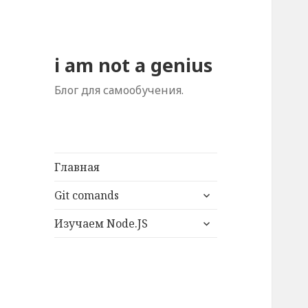
i am not a genius
Блог для самообучения.
Главная
раскрыть
Git comands
дочернее
раскрыть
меню
Изучаем Node.JS
дочернее
меню