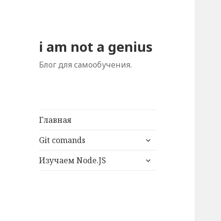
i am not a genius
Блог для самообучения.
Главная
раскрыть
Git comands
дочернее
раскрыть
меню
Изучаем Node.JS
дочернее
меню