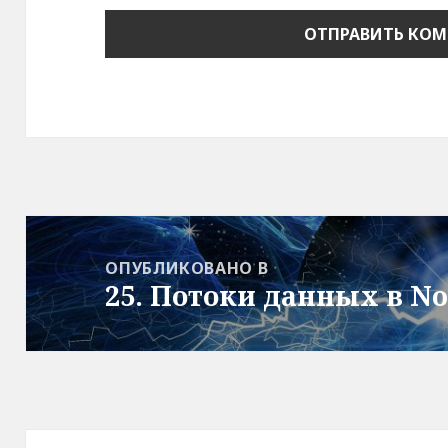
Навигация
по
ОПУБЛИКОВАНО В
25. Потоки данных в No
записям