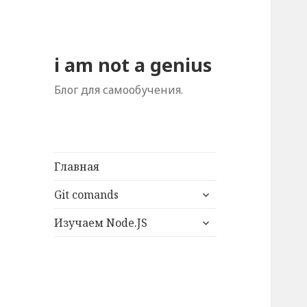
i am not a genius
Блог для самообучения.
Главная
раскрыть
Git comands
дочернее
раскрыть
меню
Изучаем Node.JS
дочернее
меню