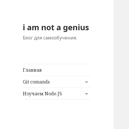
i am not a genius
Блог для самообучения.
Главная
раскрыть
Git comands
дочернее
раскрыть
меню
Изучаем Node.JS
дочернее
меню